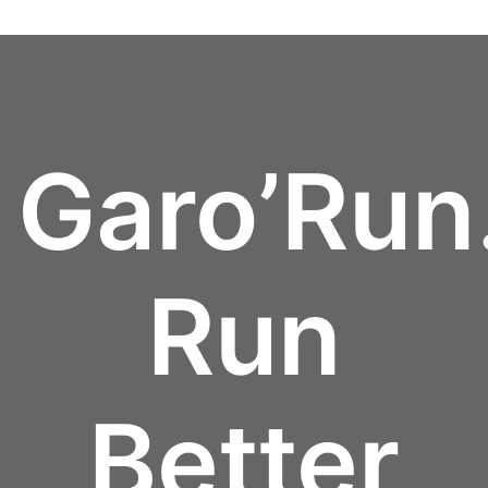
Garo’Ru
Run
Better